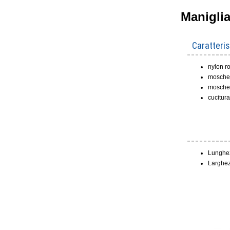
Maniglia
Caratteris
nylon r
moschet
moschet
cucitura
Lunghez
Larghe