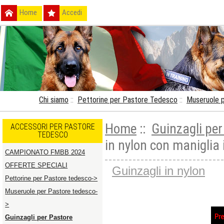
Home
Accedi
Chi siamo
::
Pettorine per Pastore Tedesco
::
Museruole 
Home
::
Guinzagli per
ACCESSORI PER PASTORE
TEDESCO
in nylon con maniglia 
CAMPIONATO FMBB 2024
OFFERTE SPECIALI
Guinzagli in nylon
Pettorine per Pastore tedesco->
Museruole per Pastore tedesco-
>
Guinzagli per Pastore