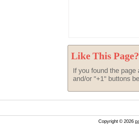
Like This Page?
If you found the page a
and/or "+1" buttons b
Copyright © 2026
p