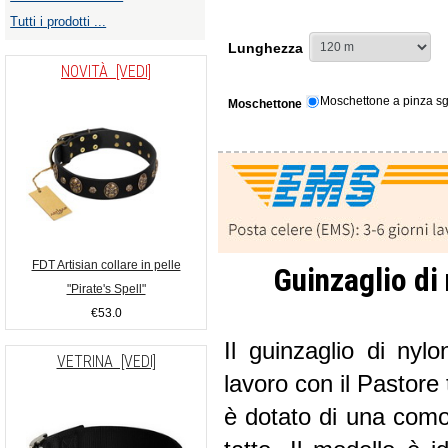
Tutti i prodotti ...
Lunghezza
NOVITÀ [VEDI]
Moschettone a pinza s
Moschettone
FDT Artisian collare in pelle
Guinzaglio di 
"Pirate's Spell"
€53.0
Il guinzaglio di nyl
VETRINA [VEDI]
lavoro con il Pastore
è dotato di una como