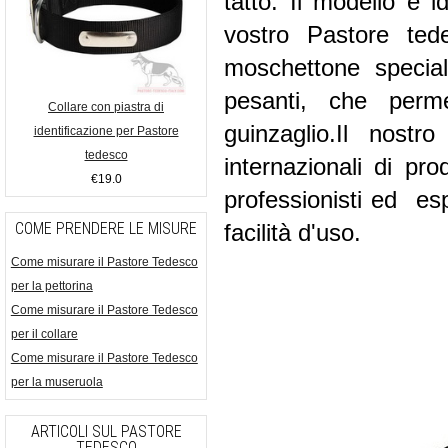
tatto. Il modello è 
vostro Pastore te
moschettone special
pesanti, che perme
Collare con piastra di
guinzaglio.Il nostr
identificazione per Pastore
tedesco
internazionali di pr
€19.0
professionisti ed esp
COME PRENDERE LE MISURE
facilità d'uso.
Come misurare il Pastore Tedesco
per la pettorina
Come misurare il Pastore Tedesco
per il collare
Come misurare il Pastore Tedesco
per la museruola
ARTICOLI SUL PASTORE
TEDESCO