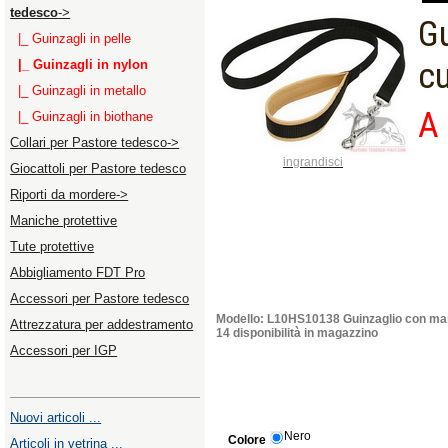
tedesco
->
Gu
|_ Guinzagli in pelle
c
|_ Guinzagli in nylon
|_ Guinzagli in metallo
A 
|_ Guinzagli in biothane
Collari per Pastore tedesco->
ingrandisci
Giocattoli per Pastore tedesco
Riporti da mordere->
Maniche protettive
Tute protettive
Abbigliamento FDT Pro
Accessori per Pastore tedesco
Modello: L10HS10138 Guinzaglio con man
Attrezzatura per addestramento
14 disponibilità in magazzino
Accessori per IGP
Nuovi articoli ...
Nero
Colore
Articoli in vetrina ...