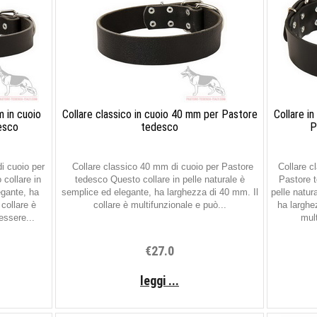
m in cuoio
Collare classico in cuoio 40 mm per Pastore
Collare i
esco
tedesco
P
i cuoio per
Collare classico 40 mm di cuoio per Pastore
Collare cl
collare in
tedesco Questo collare in pelle naturale è
Pastore t
egante, ha
semplice ed elegante, ha larghezza di 40 mm. Il
pelle natur
collare è
collare è multifunzionale e può...
ha larghe
essere...
mult
€27.0
leggi ...