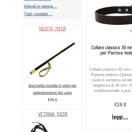
Articoli in vetrina ...
Tutti i prodotti ...
NOVITÀ [VEDI]
Collare classico 30 m
per Pastore ted
Collare classico 30 mm d
Pastore tedesco Questo 
cuoio è semplice ed el
larghezza di 30 mm. Il 
Bacchetta rivestita in pelle per
multifunzionale e può 
addestramento del cane
€35.0
€24.0
VETRINA [VEDI]
leggi ...