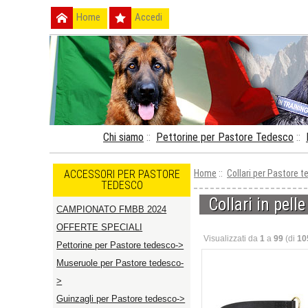
Home
Accedi
Chi siamo
::
Pettorine per Pastore Tedesco
::
ACCESSORI PER PASTORE
Home
::
Collari per Pastore 
TEDESCO
Collari in pelle
CAMPIONATO FMBB 2024
OFFERTE SPECIALI
Visualizzati da
1
a
99
(di
10
Pettorine per Pastore tedesco->
Museruole per Pastore tedesco-
>
Guinzagli per Pastore tedesco->