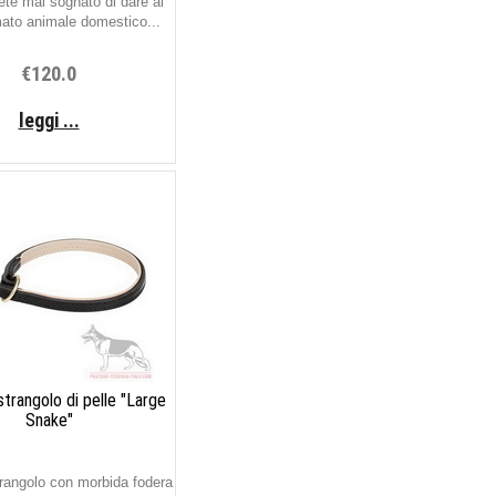
te mai sognato di dare al
ato animale domestico...
€120.0
leggi ...
strangolo di pelle "Large
Snake"
trangolo con morbida fodera