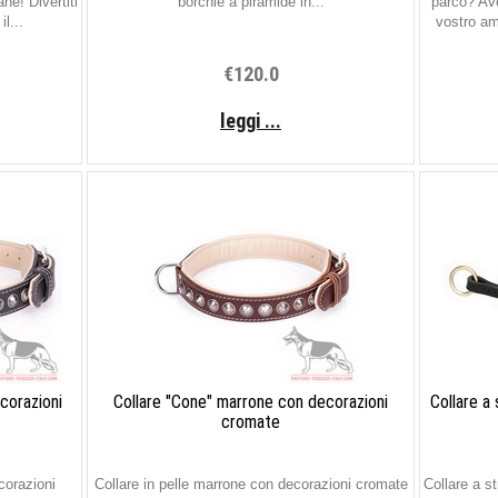
ane! Divertiti
borchie a piramide in...
parco? Ave
l...
vostro am
€120.0
leggi ...
corazioni
Collare "Cone" marrone con decorazioni
Collare a 
cromate
corazioni
Collare in pelle marrone con decorazioni cromate
Collare a s