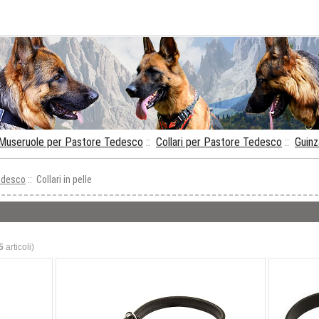
Museruole per Pastore Tedesco
::
Collari per Pastore Tedesco
::
Guinz
tedesco
:: Collari in pelle
5
articoli)