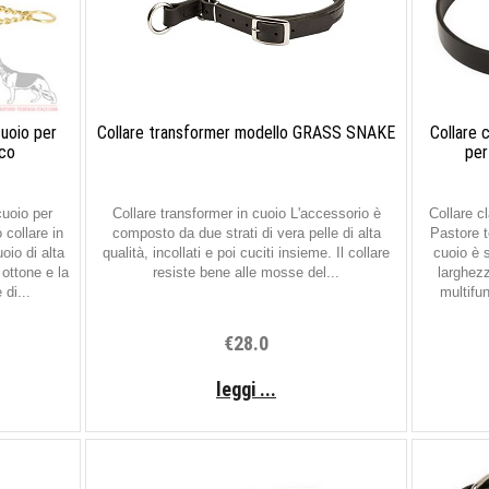
cuoio per
Collare transformer modello GRASS SNAKE
Collare 
co
per
cuoio per
Collare transformer in cuoio L'accessorio è
Collare cl
collare in
composto da due strati di vera pelle di alta
Pastore t
oio di alta
qualità, incollati e poi cuciti insieme. Il collare
cuoio è 
 ottone e la
resiste bene alle mosse del...
larghezz
 di...
multifu
€28.0
leggi ...