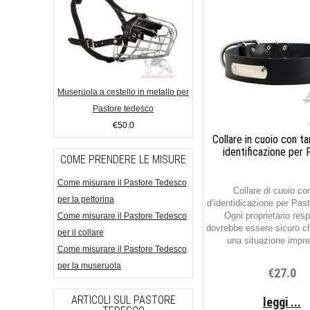
Museruola a cestello in metallo per
Pastore tedesco
€50.0
Collare in cuoio con ta
identificazione per
COME PRENDERE LE MISURE
Come misurare il Pastore Tedesco
Collare di cuoio con
per la pettorina
d’identidicazione per Pas
Ogni proprietario res
Come misurare il Pastore Tedesco
dovrebbe essere sicuro ch
per il collare
una situazione imprev
Come misurare il Pastore Tedesco
per la museruola
€27.0
ARTICOLI SUL PASTORE
leggi ...