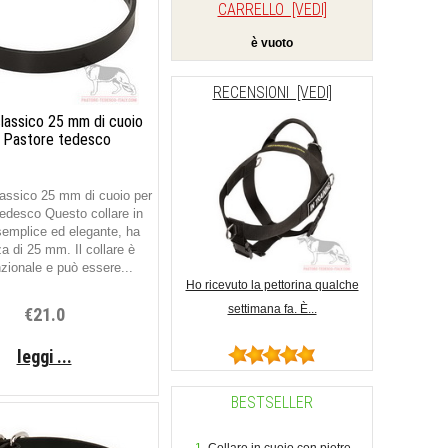
CARRELLO [VEDI]
è vuoto
RECENSIONI [VEDI]
classico 25 mm di cuoio
 Pastore tedesco
assico 25 mm di cuoio per
edesco Questo collare in
semplice ed elegante, ha
a di 25 mm. Il collare è
nzionale e può essere...
Ho ricevuto la pettorina qualche
settimana fa. È...
€21.0
leggi ...
BESTSELLER
Collare in cuoio con pietre