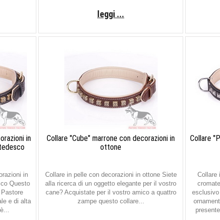
leggi ...
orazioni in
Collare "Cube" marrone con decorazioni in
Collare "
 tedesco
ottone
orazioni in
Collare in pelle con decorazioni in ottone Siete
Collare 
sco Questo
alla ricerca di un oggetto elegante per il vostro
cromate
l Pastore
cane? Acquistate per il vostro amico a quattro
esclusivo 
e e di alta
zampe questo collare...
ornamento
è...
presente 