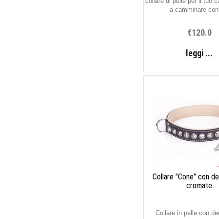
collare di pelle per il tuo c
a camminare con i
€120.0
leggi ...
Collare "Cone" con de
cromate
Collare in pelle con de