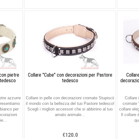
 con pietre
Collare "Cube" con decorazioni per Pastore
Collar
 tedesco
tedesco
decorazi
etre azzurre
Collare in pelle con decorazioni cromate Stupiscii
Collare 
presentiamo
il mondo con la bellezza del tuo Pastore tedesco!
cromate V
 bianco per
Scegli i migliori accessori che si abbinino al tuo
collare el
corazioni
amato animale...
Il collare 
ie...
qu
€120.0