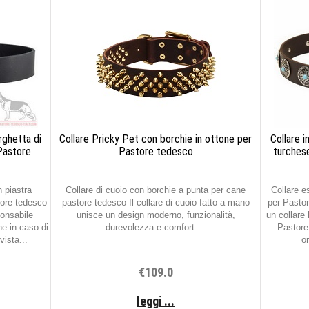
rghetta di
Collare Pricky Pet con borchie in ottone per
Collare i
 Pastore
Pastore tedesco
turches
 piastra
Collare di cuoio con borchie a punta per cane
Collare es
tore tedesco
pastore tedesco Il collare di cuoio fatto a mano
per Pasto
ponsabile
unisce un design moderno, funzionalità,
un collare 
e in caso di
durevolezza e comfort....
Pastore
ista...
or
€109.0
leggi ...