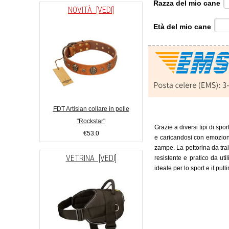
Razza del mio cane
NOVITÀ [VEDI]
Età del mio cane
FDT Artisian collare in pelle
"Rockstar"
Grazie a diversi tipi di spor
€53.0
e caricandosi con emozioni
zampe. La pettorina da trai
VETRINA [VEDI]
resistente e pratico da uti
ideale per lo sport e il pul