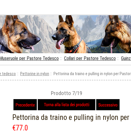
Museruole per Pastore Tedesco
::
Collari per Pastore Tedesco
::
Guinz
re tedesco
::
Pettorine in nylon
:: Pettorina da traino e pulling in nylon per Past
Prodotto 7/19
Pettorina da traino e pulling in nylon pe
€77.0