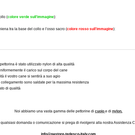
llo (
colore verde sull'immagine
):
iena tra la base del collo e l’osso sacro (
colore rosso sull'immagine
):
pettorina è stato utilizzato nylon di alta qualità
 uniformemente il carico sul corpo del cane
ità il vostro cane si sentirà a suo agio
 di collegamento sono saldate per la massima resistenza
ato di qualità
Noi abbiamo una vasta gamma delle pettorine di
cuoio
e di
nylon.
 qualsiasi domanda o comunicazione si prega di rivolgersi alla nostra Assistenza Cl
info@pastore-tedesco-italy.com