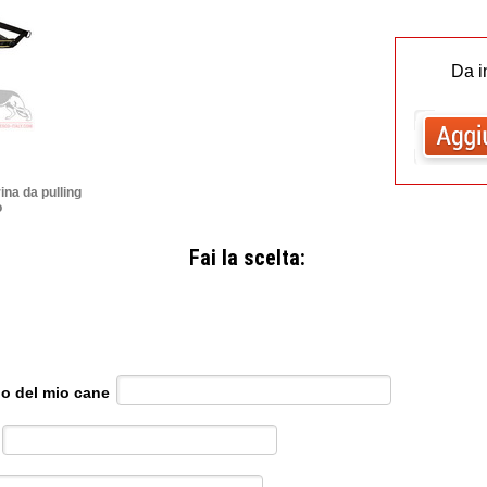
Da i
na da pulling
o
Fai la scelta:
lo del mio cane