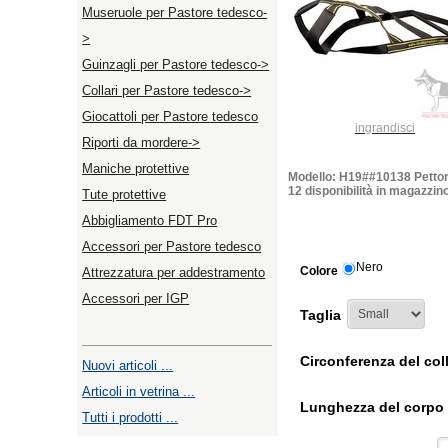
Museruole per Pastore tedesco-
>
Guinzagli per Pastore tedesco->
Collari per Pastore tedesco->
Giocattoli per Pastore tedesco
ingrandisci
Riporti da mordere->
Maniche protettive
Modello: H19##10138 Pettori
12 disponibilità in magazzin
Tute protettive
Abbigliamento FDT Pro
Accessori per Pastore tedesco
Nero
Colore
Attrezzatura per addestramento
Accessori per IGP
Taglia
Circonferenza del col
Nuovi articoli ...
Articoli in vetrina ...
Lunghezza del corpo
Tutti i prodotti ...